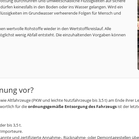
ottung durchführen und umweltschädliche Flüssigkeiten auf sichere
dürfen keinesfalls in den Boden oder ins Wasser gelangen. Wird ein
Flüssigkeiten im Grundwasser verheerende Folgen für Mensch und
 wertvolle Rohstoffe wieder in den Wertstoffkreislauf. Alle
möglichst wenig Abfall entsteht. Die einzuhaltenden Vorgaben können
dnung vor?
 wie Altfahrzeuge (PKW und leichte Nutzfahrzeuge bis 3,5 t) am Ende ihre
ortlich für die
ordnungsgemäße Entsorgung des Fahrzeugs
ist der letz
er bis 3,5 t.
 Importeure.
erkannte und zertifizierte Annahme-, Rücknahme- oder Demontagestellen üb