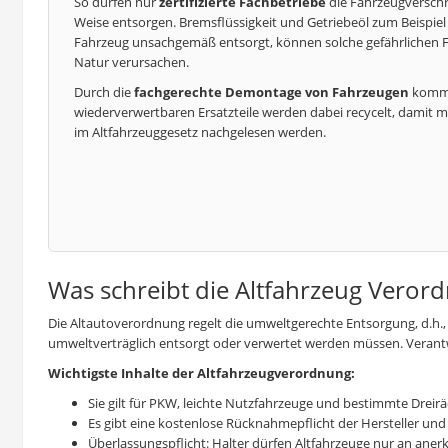
So dürfen nur
zertifizierte Fachbetriebe
die Fahrzeugverschr
Weise entsorgen. Bremsflüssigkeit und Getriebeöl zum Beispiel 
Fahrzeug unsachgemäß entsorgt, können solche gefährlichen 
Natur verursachen.
Durch die
fachgerechte Demontage von Fahrzeugen
kommen
wiederverwertbaren Ersatzteile werden dabei recycelt, damit 
im Altfahrzeuggesetz nachgelesen werden.
Was schreibt die Altfahrzeug Veror
Die Altautoverordnung regelt die umweltgerechte Entsorgung, d.h.,
umweltverträglich entsorgt oder verwertet werden müssen. Verantw
Wichtigste Inhalte der Altfahrzeugverordnung:
Sie gilt für PKW, leichte Nutzfahrzeuge und bestimmte Dreiräd
Es gibt eine kostenlose Rücknahmepflicht der Hersteller und
Überlassungspflicht: Halter dürfen Altfahrzeuge nur an an