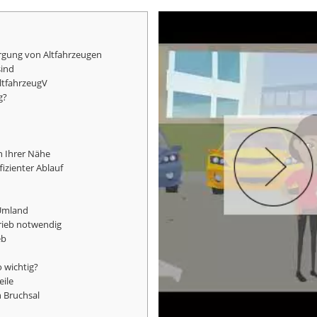
rgung von Altfahrzeugen
sind
AltfahrzeugV
g?
n Ihrer Nähe
izienter Ablauf
 Umland
rieb notwendig
eb
 wichtig?
eile
n Bruchsal