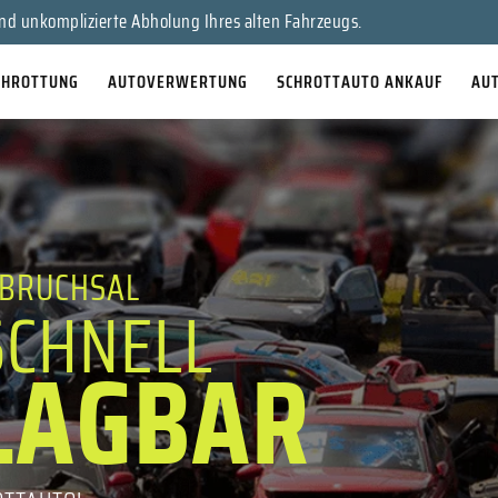
en Sie Ihr Auto für bares Geld!
nd unkomplizierte Abholung Ihres alten Fahrzeugs.
CHROTTUNG
AUTOVERWERTUNG
SCHROTTAUTO ANKAUF
AU
BRUCHSAL
SCHNELL
LAGBAR