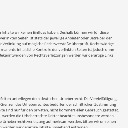
 Inhalte wir keinen Einfluss haben. Deshalb können wir für diese
linkten Seiten ist stets der jeweilige Anbieter oder Betreiber der
er Verlinkung auf mögliche Rechtsverstöße überprüft. Rechtswidrige
manente inhaltliche Kontrolle der verlinkten Seiten ist jedoch ohne
 Bekanntwerden von Rechtsverletzungen werden wir derartige Links
 Seiten unterliegen dem deutschen Urheberrecht. Die Vervielfältigung,
r Grenzen des Urheberrechtes bedürfen der schriftlichen Zustimmung
ite sind nur für den privaten, nicht kommerziellen Gebrauch gestattet.
den, werden die Urheberrechte Dritter beachtet. Insbesondere werden
 eine Urheberrechtsverletzung aufmerksam werden, bitten wir um einen
 werden wir derartige Inhalte umgehend entfernen.